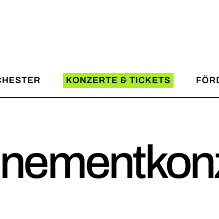
SWDKO
Konzertkalender
Mission & Vision
Spielzeitmotto 2026/202
Künstlerische Leitung
Abonnementkonzerte
Artist in Residence
Kinder- & Jugendprogra
Light and Sound Artist
Gastspiele / SWDKO on T
CHESTER
KONZERTE & TICKETS
FÖR
Musiker
Stadtteilkonzerte
Management
Dankekonzerte
KO
Konzertkalender
Spons
About the SWDKO
Neujahrskonzert
on & Vision
Spielzeitmotto 2026/2027
Freund
nementkonz
Abonnement- und Ticketi
lerische Leitung
Abonnementkonzerte
Förder
Konzertarchiv
t in Residence
Kinder- & Jugendprogramm
 and Sound Artist
Gastspiele / SWDKO on Tour