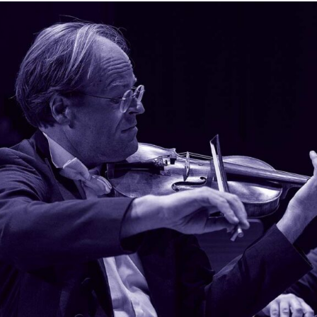
er
Stadtteilkonzerte
gement
Dankekonzerte
t the SWDKO
Neujahrskonzert
Abonnement- und Ticketinfo
Konzertarchiv