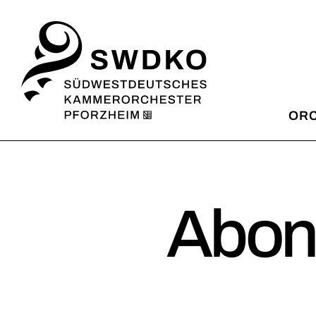
OR
SWD
Missi
Abon
Künst
Artis
Light