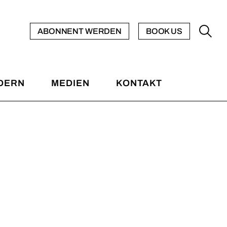
Sponsoren
Videos
7
Freundeskreis
Diskografie
ABONNENT WERDEN
BOOK US
Förderer werden
Presse & Downloads
mm
our
DERN
MEDIEN
KONTAKT
oren
Videos
eskreis
Diskografie
nfo
er werden
Presse & Downloads