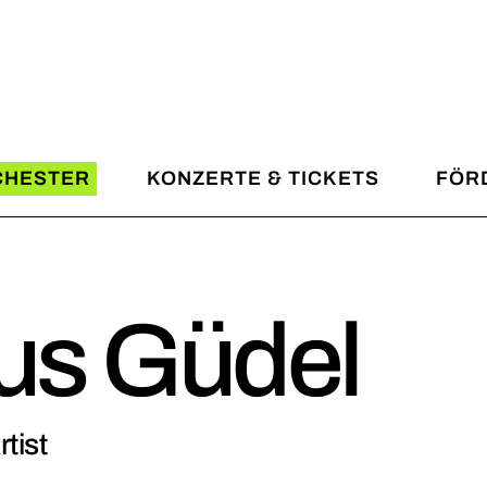
SWDKO
Konzertkalender
Mission & Vision
Spielzeitmotto 2026/202
Künstlerische Leitung
Abonnementkonzerte
Artist in Residence
Kinder- & Jugendprogra
Light and Sound Artist
Gastspiele / SWDKO on T
CHESTER
KONZERTE & TICKETS
FÖR
Musiker
Stadtteilkonzerte
Management
Dankekonzerte
KO
Konzertkalender
Spons
About the SWDKO
Neujahrskonzert
on & Vision
Spielzeitmotto 2026/2027
Freund
us Güdel
Abonnement- und Ticketi
lerische Leitung
Abonnementkonzerte
Förder
Konzertarchiv
t in Residence
Kinder- & Jugendprogramm
tist
 and Sound Artist
Gastspiele / SWDKO on Tour