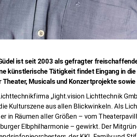
del ist seit 2003 als gefragter freischaffende
ne künstlerische Tätigkeit findet Eingang in di
r
Theater, Musicals und Konzertprojekte sowie
Lichttechnikfirma „light.vision Lichttechnik G
die Kulturszene aus allen Blickwinkeln. Als Lic
t er in Räumen aller Größen – vom Theaterpavil
burger Elbphilharmonie – gewirkt. Der Mitgrün
ndsinfonieorchesters, der KKL Family und Stif