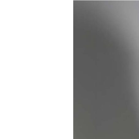
Musik
Mana
Abou