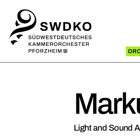
OR
SWD
Missi
Mark
Künst
Artis
Light and Sound Ar
Light