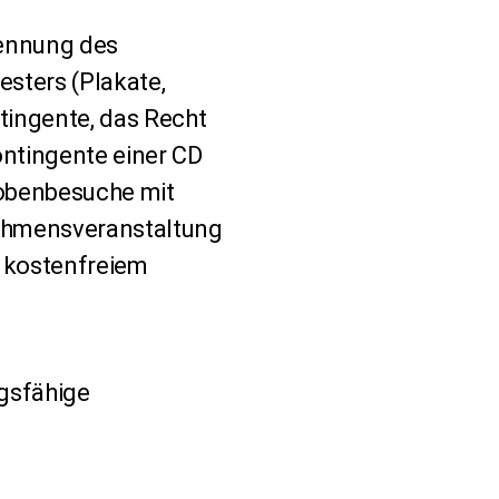
Nennung des
sters (Plakate,
tingente, das Recht
ntingente einer CD
robenbesuche mit
nehmensveranstaltung
t kostenfreiem
ugsfähige