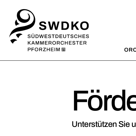
OR
SWD
Missi
Förde
Künst
Artis
Unterstützen Sie u
Light