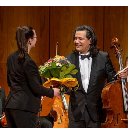
er
Stadtteilkonzerte
gement
Dankekonzerte
t the SWDKO
Neujahrskonzert
Abonnement- und Ticketinfo
Konzertarchiv